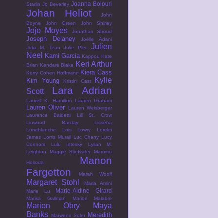
Joanna Bolouri
Starlin
Jo Beverley
Johan Heliot
John
Boyne
John Green
John Shirley
Jojo Moyes
Jonathan Stroud
Joseph Delaney
Joëlle Adani
Julien
Julia M. Tean
Julie Plec
Neel
Kami Garcia
Kappou
Kate
Keri Arthur
Brian
Kendare Blake
Kiera Cass
Kerry Cohen Hoffmann
Kylie
Kim Young
Kristin Cast
Lara Adrian
Scott
Laurell K. Hamilton
Lauren Graham
Lauren Oliver
Lauren Weisberger
Laurence Baldetti
Lili St. Crow
Linwood Barclay
Lisséha
Luneblanche
Lois Lowry
Lorelei
James
Lorris Murail
Luc Cheny
Lucy
Connors
Lulu Intesky
Lylian
M.
Leighton
Maggie Stiefvater
Mamoru
Manon
Hosoda
Fargetton
Marah Woolf
Margaret Stohl
Maria Amini
Marie-Aldine Girard
Marie Lu
Marika Gallman
Marion Malabre
Marion Obry
Maya
Banks
Meredith
Maïwenn Soler