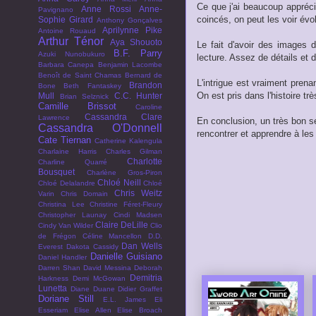
Ce que j'ai beaucoup appréci
Anne Rossi
Anne-
Pavignano
coincés, on peut les voir évo
Sophie Girard
Anthony Gonçalves
Aprilynne Pike
Antoine Rouaud
Arthur Ténor
Aya Shouoto
Le fait d'avoir des images d
B.F. Parry
Azuki Nunobukuro
lecture. Assez de détails et 
Barbara Canepa
Benjamin Lacombe
Benoît de Saint Chamas
Bernard de
L'intrigue est vraiment pren
Brandon
Bone
Beth Fantaskey
On est pris dans l'histoire tr
Mull
C.C. Hunter
Brian Selznick
Camille Brissot
Caroline
Cassandra Clare
Lawrence
En conclusion, un très bon s
Cassandra O'Donnell
rencontrer et apprendre à les
Cate Tiernan
Catherine Kalengula
Charlaine Harris
Charles Gilman
Charlotte
Charline Quarré
Bousquet
Charlène Gros-Piron
Chloé Neill
Chloé Delalandre
Chloé
Chris Weitz
Varin
Chris Domain
Christina Lee
Christine Féret-Fleury
Christopher Launay
Cindi Madsen
Claire DeLille
Cindy Van Wilder
Clio
de Frégon
Céline Mancellon
D.D.
Dan Wells
Everest
Dakota Cassidy
Danielle Guisiano
Daniel Handler
Darren Shan
David Messina
Deborah
Demitria
Harkness
Demi McGowan
Lunetta
Diane Duane
Didier Graffet
Doriane Still
E.L. James
Eli
Esseriam
Elise Allen
Elise Broach