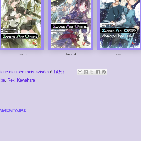
Tome 3
Tome 4
Tome 5
tique aiguisée mais avisée)
à
14:59
lbe
,
Reki Kawahara
mmentaire