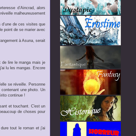
rteresse d’Aincrad, alors
e réveille malheureusement
rs d’une de ces visites que
e point de se marier avec
rangement à Asuna, serait
t de lire le manga mais je
 j'ai lu les mangas. Encore
'elle se réveille. Personne
il contenant une photo. Un
ito continue !
ssant et touchant. C'est un
t beaucoup de choses pour
dure tout le roman et j'ai