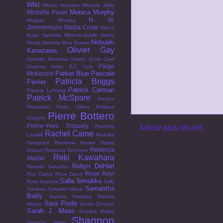
Wild
Michel Honaker
Michele Jaffe
Monica Murphy
Michelle Paver
N. M.
Morgan Rhodes
Zimmermann
Nadia Coste
Nancy
Bush
Nathalie Ribierre-Dubile
Nathy
Nobuaki
Nicola Doherty
Nina Rowan
Olivier Gay
Kanazawa
Ophélie Bruneau
Orson Scott Card
Paige
Oxanna Hope
P.C Cast
Parker Blue
Pascale
McKenzie
Patricia Briggs
Perrier
Patrick Carman
Patricia Lyfoung
Patrick McSpare
Perrine
Rousselot
Peter Clines
Philippa
Pierre Bottero
Gregory
Pierre-Yves Tinguely
Pierrette
Article plus récent
Rachel Caine
Lavallé
Radhika
Sanghani
Rainbow Rowell
Rawia
Rebecca
Arroum
Rebecca Donovan
Reki Kawahara
Maizel
Robyn DeHart
Ricardo Salvador
Rose Royl
Ros Clarke
Rose Darcy
Salla Simukka
Ruta Sepetys
Sally
Samantha
Gardner
Salvador Macip
Bailly
Sandra Hamada
Sandra
Sara Poole
Moyon
Sarah Crossan
Sarah J. Maas
Scarlett Bailey
Shannon
Servane Vergy