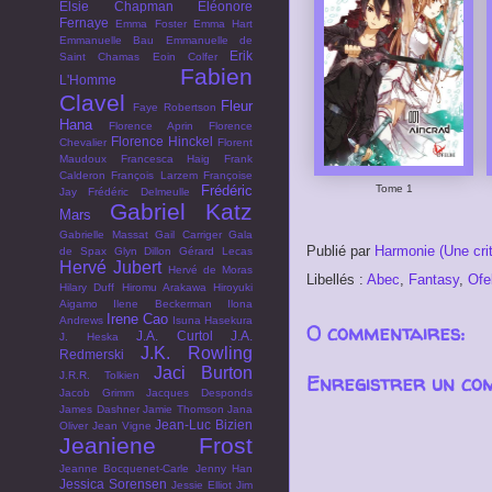
Elsie Chapman
Eléonore
Fernaye
Emma Foster
Emma Hart
Emmanuelle Bau
Emmanuelle de
Erik
Saint Chamas
Eoin Colfer
Fabien
L'Homme
Clavel
Fleur
Faye Robertson
Hana
Florence Aprin
Florence
Florence Hinckel
Chevalier
Florent
Maudoux
Francesca Haig
Frank
Calderon
François Larzem
Françoise
Frédéric
Tome 1
Jay
Frédéric Delmeulle
Gabriel Katz
Mars
Gabrielle Massat
Gail Carriger
Gala
Publié par
Harmonie (Une cri
de Spax
Glyn Dillon
Gérard Lecas
Hervé Jubert
Hervé de Moras
Libellés :
Abec
,
Fantasy
,
Ofe
Hilary Duff
Hiromu Arakawa
Hiroyuki
Aigamo
Ilene Beckerman
Ilona
Irene Cao
Andrews
Isuna Hasekura
0 commentaires:
J.A. Curtol
J.A.
J. Heska
J.K. Rowling
Redmerski
Jaci Burton
J.R.R. Tolkien
Enregistrer un co
Jacob Grimm
Jacques Desponds
James Dashner
Jamie Thomson
Jana
Jean-Luc Bizien
Oliver
Jean Vigne
Jeaniene Frost
Jeanne Bocquenet-Carle
Jenny Han
Jessica Sorensen
Jessie Elliot
Jim