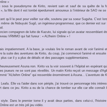
nline »
 sous le pseudonyme de Kirito, revient sain et sauf de sa quête de la fo
t », la fille dont il est tombé éperdument amoureux à l’intérieur de SAO ne s
tant qu’il le peut pour veiller sur elle, soutenu par sa soeur Suguha. C’est lo
 même de Nobuyuki Sugô, un ingénieur-programmeur, que ce dernier est sur l
il.
cien compagnon de lutte de Kazuto, lui signale qu’un avatar ressemblant ét
uveau VRMMO qui fait fureur : « ALfheim Online » !
is impatiemment. A la base, je voulais lire le roman avant de voir l'animé e
tre la suite des aventures de Kirito, du coup, j'ai commencé l'animé et ensuite
 plus car il y a plus de détails et des passages supplémentaires.
alheureusement Asuna non. Kirito va la voir souvent à l’hôpital en espérant qu
tres joueurs ne se sont pas réveillés. Un matin Kirito reçoit un message d'Ag
mmé "ALfeihm Online" qui ressemble énormément à Asuna... L'aventure de Kir
e Leafa. Elle va l'aider dans son périple, j'ai trouvé ce personnage très intére
t dans ce jeu. Kirito a eu de la chance de tomber sur elle car elle connaî
yle. Dans le premier tome il y avait deux parties, dans celui-ci, l'histoire 
line est un très joli jeu vidéo.