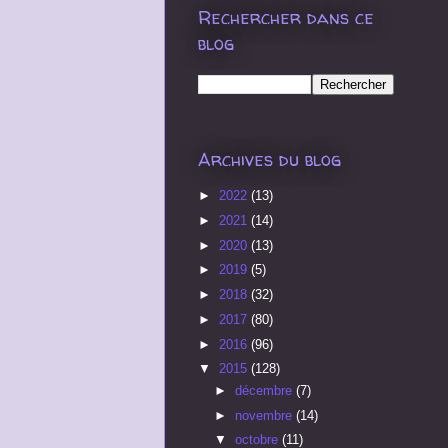
Rechercher dans ce
blog
Archives du blog
►
2022
(13)
►
2021
(14)
►
2020
(13)
►
2019
(5)
►
2018
(32)
►
2017
(80)
►
2016
(96)
▼
2015
(128)
►
décembre
(7)
►
novembre
(14)
▼
octobre
(11)