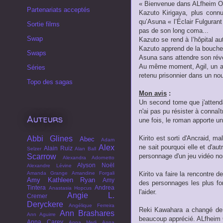
« Bienvenue dans ALfheim O
Partenariats acceptés
Kazuto Kirigaya, plus connu
qu’Asuna « l’Éclair Fulguran
Sortie films
pas de son long coma...
Swap
Kazuto se rend à l’hôpital au
Kazuto apprend de la bouche
Swaps
Asuna sans attendre son réve
Au même moment, Agil, un an
Séries
retenu prisonnier dans un no
Topo des sagas
Mon avis
:
Un second tome que j'attenda
n'ai pas pu résister à connaî
Auteurs
une fois, le roman apporte un
Abbi Glines
Kirito est sorti d'Ancraid, m
Abec
Adam
Alex
ne sait pourquoi elle et d'au
Alain Ruiz
Selzer
Alan Ball
Scarrow
personnage d'un jeu vidéo no
Alexandra Adornetto
Alyson Noël
Alexandre Lévine
Amanda Grange
Amandine Forgali
Kirito va faire la rencontre d
Amy Kathleen Ryan
Amy
des personnages les plus for
Tintera
Andrea
Anastasia Hopcus
l'aider.
Angie L.
Cremer
Deryckere
Angélique Ferreira
Reki Kawahara a changé de st
Ann Brashares
Ann Aguirre
beaucoup apprécié. ALfheim On
Anna Carey
Anna Merli
Anna