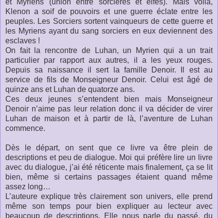
et Myriens (union entre sorcières et elfes). Mais voilà,
Klenon a soif de pouvoirs et une guerre éclate entre les
peuples. Les Sorciers sortent vainqueurs de cette guerre et
les Myriens ayant du sang sorciers en eux deviennent des
esclaves !
On fait la rencontre de Luhan, un Myrien qui a un trait
particulier par rapport aux autres, il a les yeux rouges.
Depuis sa naissance il sert la famille Denoir. Il est au
service de fils de Monseigneur Denoir. Celui est âgé de
quinze ans et Luhan de quatorze ans.
Ces deux jeunes s’entendent bien mais Monseigneur
Denoir n’aime pas leur relation donc il va décider de virer
Luhan de maison et à partir de là, l’aventure de Luhan
commence.
Dès le départ, on sent que ce livre va être plein de
descriptions et peu de dialogue. Moi qui préfère lire un livre
avec du dialogue, j’ai été réticente mais finalement, ça se lit
bien, même si certains passages étaient quand même
assez long…
L’auteure explique très clairement son univers, elle prend
même son temps pour bien expliquer au lecteur avec
beaucoup de descriptions. Elle nous parle du passé, du